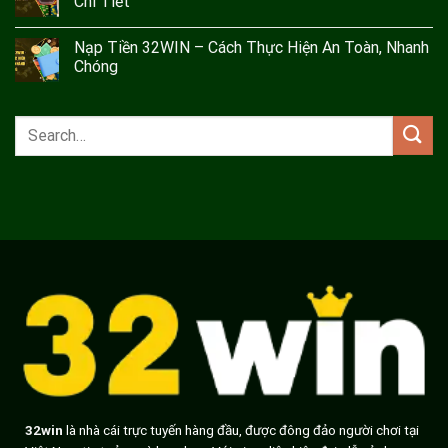
Chi Tiết
Nạp Tiền 32WIN – Cách Thực Hiện An Toàn, Nhanh
Chóng
32win
là nhà cái trực tuyến hàng đầu, được đông đảo người chơi tại