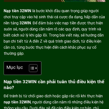
Nạp tiền 32WIN
là bước khởi đầu quan trọng giúp người
chơi truy cập vào hệ sinh thái cá cược đa dạng, hấp dẫn của
nền tảng
32WIN
. Để đảm bảo việc nạp tiền được thực hiện
suôn sẻ, người dùng cần nắm rõ các quy định, quy trình và
biết cách xử lý khi gặp lỗi. Trong bài viết này, sẽ hướng dẫn
bạn chi tiết từ A đến Z về quá trình giao dịch, từ điều kiện
cần có, từng bước thực hiện đến cách khắc phục sự cố
thường gặp.
Mục lục
Nạp tiền 32WIN cần phải tuân thủ điều kiện thế
nào?
Để tránh bị từ chối giao dịch hoặc gặp rắc rối khi thực hiện
nạp tiền 32WIN
, người dùng cần nắm rõ những điều kiện hệ
thống yêu cầu. Dưới đây sẽ đề cập điều kiện cơ bản, chủ