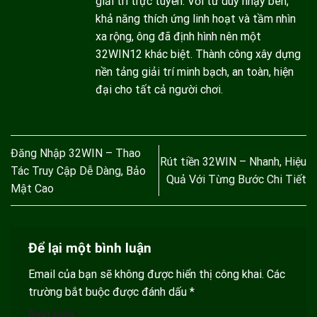
giải trí trực tuyến. Với tư duy nhạy bén,
khả năng thích ứng linh hoạt và tầm nhìn
xa rộng, ông đã định hình nên một
32WIN12 khác biệt. Thành công xây dựng
nền tảng giải trí minh bạch, an toàn, hiện
đại cho tất cả người chơi.
Đăng Nhập 32WIN – Thao
Rút tiền 32WIN – Nhanh, Hiệu
Tác Truy Cập Dễ Dàng, Bảo
Quả Với Từng Bước Chi Tiết
Mật Cao
Để lại một bình luận
Email của bạn sẽ không được hiển thị công khai.
Các
trường bắt buộc được đánh dấu
*
Bình luận
*