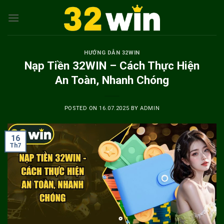
Skip
to
content
HƯỚNG DẪN 32WIN
Nạp Tiền 32WIN – Cách Thực Hiện
An Toàn, Nhanh Chóng
POSTED ON
16.07.2025
BY
ADMIN
16
Th7