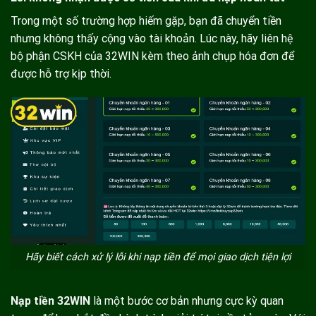
Trong một số trường hợp hiếm gặp, bạn đã chuyển tiền
nhưng không thấy cộng vào tài khoản. Lúc này, hãy liên hệ
bộ phận CSKH của 32WIN kèm theo ảnh chụp hóa đơn để
được hỗ trợ kịp thời.
Hãy biết cách xử lý lỗi khi nạp tiền để mọi giao dịch tiện lợi
Nạp tiền 32WIN
là một bước cơ bản nhưng cực kỳ quan