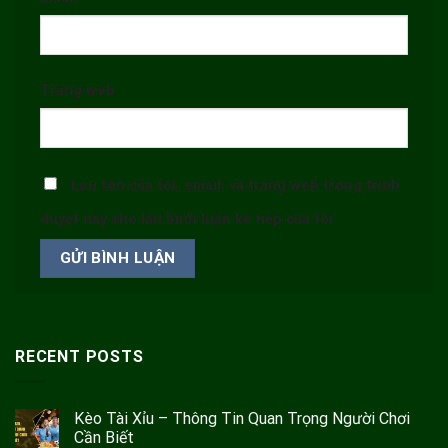
Trang web
Lưu tên của tôi, email, và trang web trong trình
duyệt này cho lần bình luận kế tiếp của tôi.
RECENT POSTS
Kèo Tài Xỉu – Thông Tin Quan Trọng Người Chơi
Cần Biết