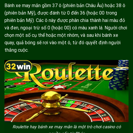
Bánh xe may mắn gồm 37 ô (phiên bản Châu Âu) hoặc 38 ô
(phiên bản Mỹ), được đánh từ 0 đến 36 (hoặc 00 trong
phiên bản Mỹ). Các ô này được phân chia thành hai màu đỏ
và đen, ngoại trừ số 0 (hoặc 00) có màu xanh lá. Người chơi
chọn một số cụ thể hoặc một nhóm, và sau khi bánh xe
quay, quả bóng sẽ rơi vào một ô, từ đó quyết định người
thắng cuộc.
Roulette hay bánh xe may mắn là một trò chơi casino có