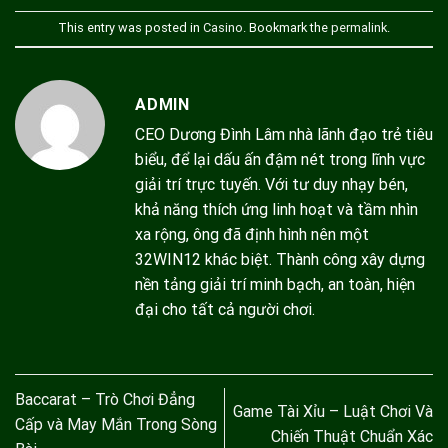
This entry was posted in
Casino
. Bookmark the
permalink
.
ADMIN
CEO Dương Đình Lâm nhà lãnh đạo trẻ tiêu
biểu, để lại dấu ấn đậm nét trong lĩnh vực
giải trí trực tuyến. Với tư duy nhạy bén,
khả năng thích ứng linh hoạt và tầm nhìn
xa rộng, ông đã định hình nên một
32WIN12 khác biệt. Thành công xây dựng
nền tảng giải trí minh bạch, an toàn, hiện
đại cho tất cả người chơi.
Baccarat – Trò Chơi Đẳng
Game Tài Xỉu – Luật Chơi Và
Cấp và May Mắn Trong Sòng
Chiến Thuật Chuẩn Xác