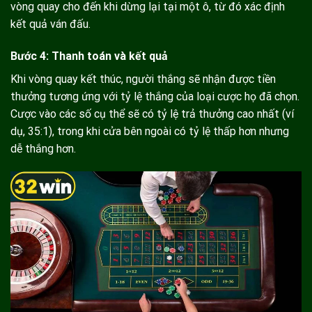
vòng quay cho đến khi dừng lại tại một ô, từ đó xác định
kết quả ván đấu.
Bước 4: Thanh toán và kết quả
Khi vòng quay kết thúc, người thắng sẽ nhận được tiền
thưởng tương ứng với tỷ lệ thắng của loại cược họ đã chọn.
Cược vào các số cụ thể sẽ có tỷ lệ trả thưởng cao nhất (ví
dụ, 35:1), trong khi cửa bên ngoài có tỷ lệ thấp hơn nhưng
dễ thắng hơn.