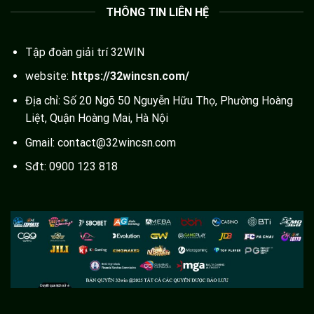
THÔNG TIN LIÊN HỆ
Tập đoàn giải trí 32WIN
website:
https://32wincsn.com/
Địa chỉ: Số 20 Ngõ 50 Nguyễn Hữu Thọ, Phường Hoàng
Liệt, Quận Hoàng Mai, Hà Nội
Gmail:
contact@32wincsn.com
Sđt: 0900 123 818