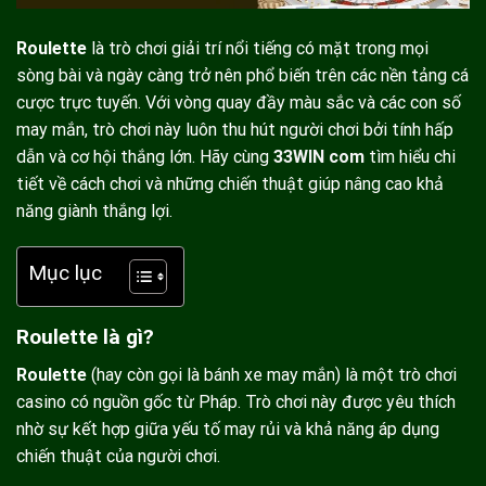
Roulette
là trò chơi giải trí nổi tiếng có mặt trong mọi
sòng bài và ngày càng trở nên phổ biến trên các nền tảng cá
cược trực tuyến. Với vòng quay đầy màu sắc và các con số
may mắn, trò chơi này luôn thu hút người chơi bởi tính hấp
dẫn và cơ hội thắng lớn. Hãy cùng
33WIN com
tìm hiểu chi
tiết về cách chơi và những chiến thuật giúp nâng cao khả
năng giành thắng lợi.
Mục lục
Roulette là gì?
Roulette
(hay còn gọi là bánh xe may mắn) là một trò chơi
casino có nguồn gốc từ Pháp. Trò chơi này được yêu thích
nhờ sự kết hợp giữa yếu tố may rủi và khả năng áp dụng
chiến thuật của người chơi.